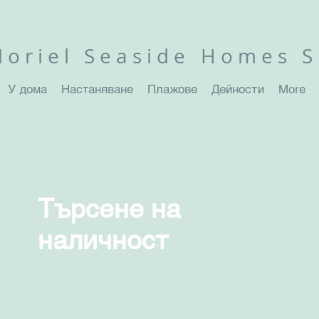
oriel Seaside
Homes S
У дома
Настаняване
Плажове
Дейности
More
Търсене на
наличност