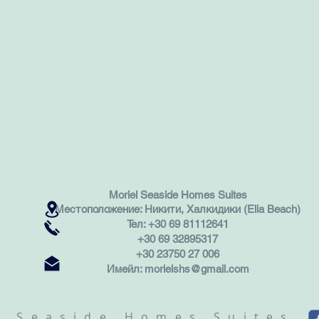
Moriel Seaside Homes Suites
Местоположение: Никити, Халкидики (Elia Beach)
Тел:
+30 69 81112641
+30 69 32895317
+30 23750 27 006
Имейл:
morielshs@gmail.com
l Seaside Homes Suites