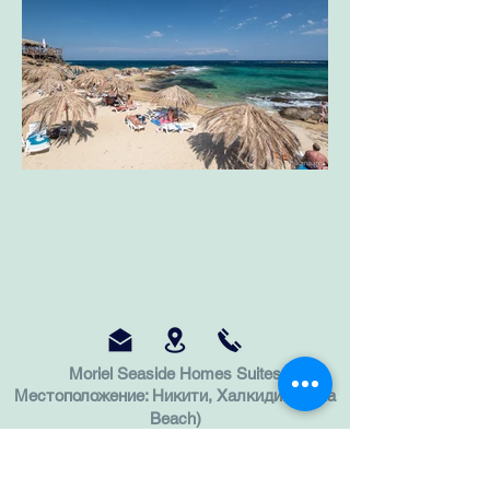
Moriel Seaside Homes Suites
Местоположение: Никити, Халкидики (Elia
Beach)
Тел:
+30 69 81112641
+30 69 32895317
+30 23750 27 006