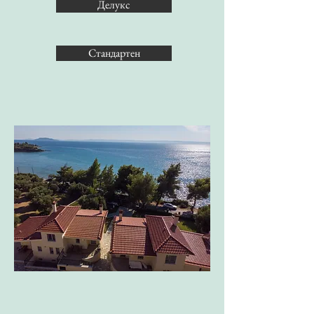
Делукс
Стандартен