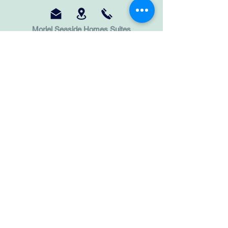
Moriel Seaside Homes Suites
Местоположение: Никити, Халкидики (Elia
Beach)
Тел:
+30 69 81112641
+30 69 32895317
+30 23750 27 006
Имейл:
morielshs@gmail.com