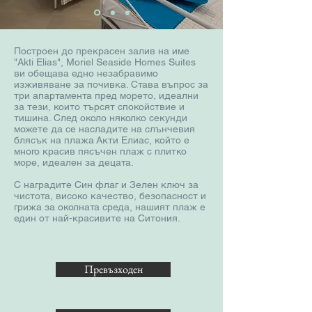
Построен до прекрасен залив на име
"Akti Elias", Moriel Seaside Homes Suites
ви обещава едно незабравимо
изживяване за почивка. Става въпрос за
три апартамента пред морето, идеални
за тези, които търсят спокойствие и
тишина. След около няколко секунди
можете да се насладите на слънчевия
блясък на плажа Акти Елиас, който е
много красив пясъчен плаж с плитко
море, идеален за децата.
С наградите Син флаг и Зелен ключ за
чистота, високо качество, безопасност и
грижа за околната среда, нашият плаж е
един от най-красивите на Ситония.
Превъзходен